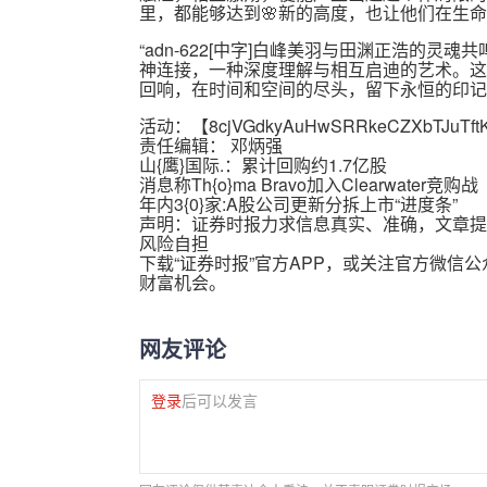
里，都能够达到🌸新的高度，也让他们在生
“adn-622[中字]白峰美羽与田渊正浩的
神连接，一种深度理解与相互启迪的艺术。这
回响，在时间和空间的尽头，留下永恒的印记
活动：【
8cjVGdkyAuHwSRRkeCZXbTJuTft
责任编辑： 邓炳强
山{鹰}国际.：累计回购约1.7亿股
消息称Th{o}ma Bravo加入Clearwater竞购战
年内3{0}家:A股公司更新分拆上市“进度条”
声明：证券时报力求信息真实、准确，文章提
风险自担
下载“证券时报”官方APP，或关注官方微信
财富机会。
网友评论
登录
后可以发言