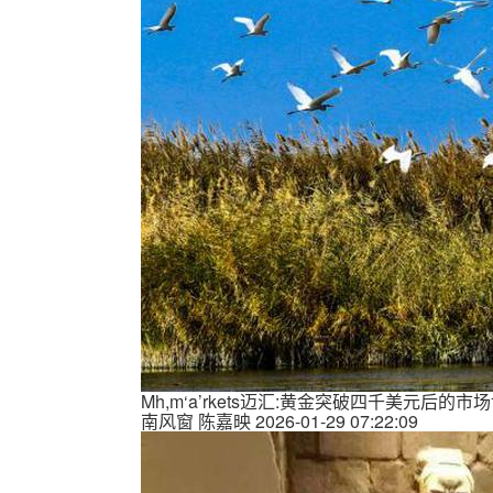
Mh,m‘a’rkets迈汇:黄金突破四千美元后的市
南风窗
陈嘉映
2026-01-29 07:22:09