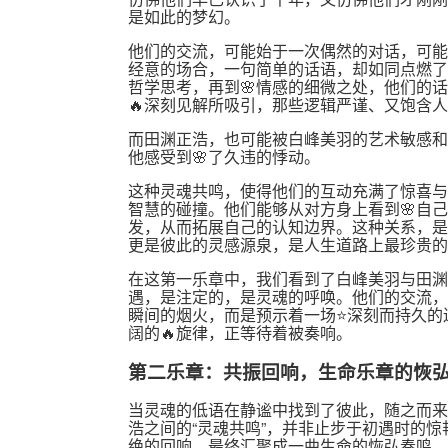
是如此的梦幻。
他们的交流，可能始于一次偶然的对话，可能
经意的场合，一句简单的话语，却如同点燃了
哲学思考，再到🌸情感的细微之处，他们的
🔥深刻见解所吸引，那些逻辑严谨、又饱含
而田渊正浩，也可能被白峰美羽的艺术敏感和
他感受到🌸了久违的悸动。
这种灵魂共鸣，使得他们的互动充满了惊喜与
智慧的碰撞。他们能够从对方身上看到🌸自
发，从而拓展自己的认知边界。这种关系，是
更是彼此的灵感源泉，是人生道路上最珍贵的
在这第一乐章中，我们看到了白峰美羽与田渊
遇，是注定的，是灵魂的呼唤。他们的交流，
瞬间的烟火，而是预示着一场⭐深刻而持久的
阔的🔥旋律，正等待着被奏响。
第二乐章：共振回响，生命乐章的恢
当灵魂的低语在静谧中找到了彼此，随之而来
浩之间的“灵魂共鸣”，并非止步于初遇时的
绝的回响，最终汇聚成一曲生命的恢弘奏鸣。