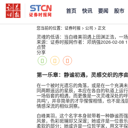
首页
快讯
要闻
股市
您当前的位置：
证券时报
>
公司
>
正文
灵魂的低语：当白峰美羽遇上田渊正浩，一场
来源：证券时报网
作者：邓炳强
2026-02-08 1
点赞
分享
第一乐章：静谧初遇，灵感交织的序
在一个被时光遗忘的角落，或是在一个充满未
同两颗遥远的星辰，本应在各自的轨道上运行
一场俗套的相遇，而更像是一次灵魂深处的呼
共鸣”，并非简单的才华惺惺相惜，也不是浅
情感深流的相似洞察。
白峰美羽，这个名字本身就带着一种静谧而强
风景，色彩斑斓却又深邃；她或许是一位音乐
柔软的部分；她或许是一位哲学家，用文字探