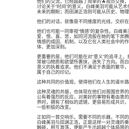
他们的交流，已经超越了简单的🔥观点交换
讨论关于“时间”的意义，白峰美羽可能从艺
未来的期盼；而田渊正浩则可能从历史、物理
他们的对话，就像是不同维度的光线，交织在
他们也可能一同审视“情感”的复杂性。白峰
爱、恨、喜、悲，如同河流般在她的笔下奔腾
情感的成因、机制，以及它在人类社会中的作
体、更加深刻。
更重要的是，他们可能在对“意义”的追寻上，
常被🤔物质和欲望所裹挟，迷失了方向。而
意义的执着追求。他们不满足于表面的繁华，
属于自己的印记。
这种共同的价值观，使得他们在人生的道🌸
这种灵魂的共振，也体现在他们对周围世界的
公有着强烈的反应，对美好的事物有着由衷的
界时，拥有了相似的滤镜，更容易形成共识，
一些积极的改变。
正如同一首交响乐，需要不同的乐器，不同的
白峰美羽与田渊正浩，正是这样一对灵魂的奏
触碰，相互激荡，便能产生出超越个体局限的