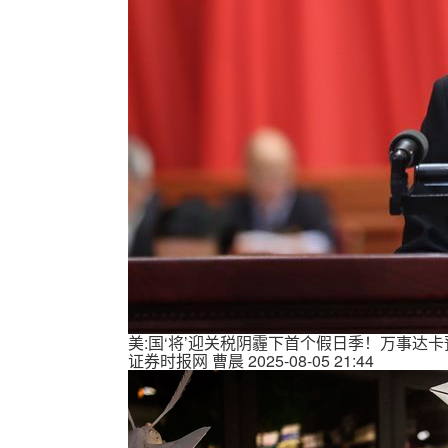
美:国‘将’迎关税阴霾下首个假日季！万事达
证券时报网
曹晨
2025-08-05 21:44