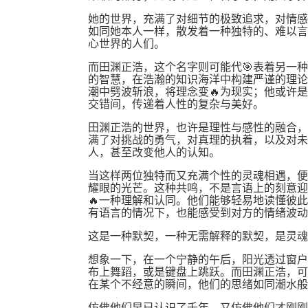
她的世界，充满了对细节的极致追求，对情感
如同她本人一样，散发着一种独特的、难以言
心世界的人们。
而田渊正浩，这个名字则可能代🎯表着另一
的智慧，在浩瀚的知识海洋中构建严谨的理论
潮中劈波斩浪，将理念变🔥为现实；他或许
交错间，传递着人性的复杂与美好。
田渊正浩的世界，也许是理性与感性的融合，
满了对挑战的勇气，对真理的执着，以及对未
人，甚至改变他人的认知。
当这样两位独特而又充满个性的灵魂相遇，便
耀眼的光芒。这种共鸣，不是言语上的刻意迎
🔥一种理解和认同。他们能够轻易地读懂彼
有语言的情况下，也能感受到对方的情绪波动
这是一种默契，一种无需解释的默契，是灵魂
想象一下，在一个宁静的午后，阳光透过窗户
布上舞蹈，或是键盘上跳跃。而田渊正浩，可
在某个不经意的瞬间，他们的思绪如同潮水般
仿佛他们早已认识了千年，又仿佛他们才刚刚