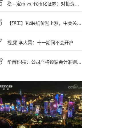
稳—定币 vs. 代币化证券：对投资者的风险与收益
【轻工】包:装纸价迎上涨，中美关税起波澜四季度聚焦内需——轻工制造&纺织服饰行业周报
视,频|李大霄：十一期间不会开户
华自科!技：公司严格遵循会计准则及相关规定