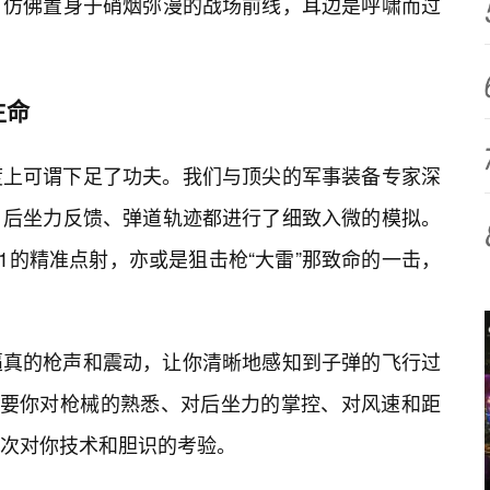
，仿佛置身于硝烟弥漫的战场前线，耳边是呼啸而过
生命
度上可谓下足了功夫。我们与顶尖的军事装备专家深
、后坐力反馈、弹道轨迹都进行了细致入微的模拟。
4A1的精准点射，亦或是狙击枪“大雷”那致命的一击，
逼真的枪声和震动，让你清晰地感知到子弹的飞行过
需要你对枪械的熟悉、对后坐力的掌控、对风速和距
次对你技术和胆识的考验。