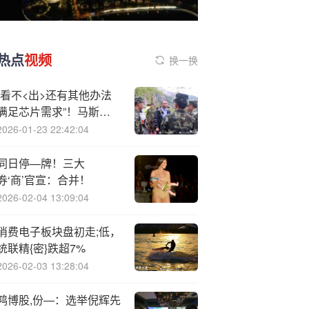
热点
视频
换一换
“看不<出>还有其他办法
满足芯片需求”！马斯克
放话“自建芯片超级工厂”
2026-01-23 22:42:04
同日停—牌！三大
券‘商’官宣：合并！
2026-02-04 13:09:04
消费电子板块盘初走;低，
统联精{密}跌超7%
2026-02-03 13:28:04
鸿博股,份—：选举倪辉先