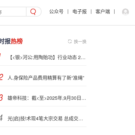
公众号
电子报
客户端
时报
热榜
换一换
【<银>河公:用陶贻功】行业动态 2025.10丨Q3火电业绩增长，核电、绿电业绩承压
人.身保险产品费用精算有了新“准绳”
雄帝科技：截<至>2025年,9月30日股东总数为36148户
光{启}技!术现4笔大宗交易 总成交金额2.64亿元