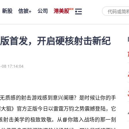
新股
信披+
公司
港美股
版首发，开启硬核射击新纪
-08 17:14:04
毫无质感的射击游戏感到意兴阑珊？是时候让你的手
擦大狙》官方正版今日以雷霆万钧之势震撼登陆，它
核射击美学的极致致敬。从📘你踏入战场的那一刻