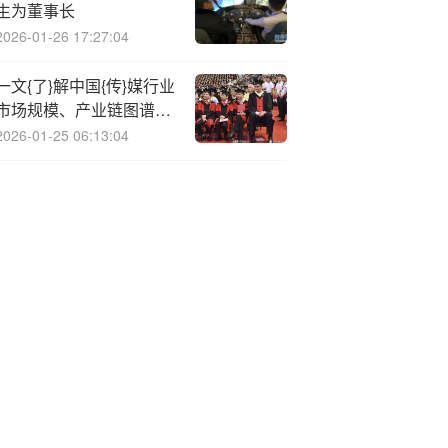
生为董事长
2026-01-26 17:27:04
一文{了}解中国{传}媒行业
市场规模、产业链图谱及
市场全景分析（智研咨询
2026-01-25 06:13:04
发布）