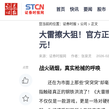
首页
快讯
要闻
股市
您当前的位置：
证券时报
>
公司
>
正文
大雷擦大狙！官方正
元！
来源：证券时报网
作者：张泉灵
2026-02
战火硝烟，真实枪械的呼唤
点赞
还在为市面上那些“突突突”却
指触碰真正的钢铁洪流了！《大雷
不仅仅是一款游戏，更是一场对硬